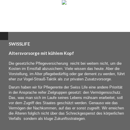
Navigation
Projekte
überspringen
Kompetenzen
Leistungen
Herausforderung
Know-
How
SWISSLIFE
Zielgruppen
Altersvorsorge mit kühlem Kopf
Aufgelesen
50+
Die gesetzliche Pflegeversicherung reicht bei weitem nicht, um die
Kosten im Ernstfall abzusichern. Viele wissen das heute. Aber die
Agentur
Vorstellung, im Alter pflegebedürftig oder gar dement zu werden, führt
Agency
eher zur Vogel-Strauß-Taktik als zur privaten Zusatzvorsorge.
Team
Darum haben wir für Pflegerente der Swiss Life eine andere Priorität
in der Ansprache reifer Zielgruppen gesetzt: den Vermögensschutz.
Jobs
Das, was man sich im Laufe seines Lebens mühsam erarbeitet, soll
Kontakt
vor dem Zugriff des Staates geschützt werden. Genauso wie das
Vermögen der Nachkommen, auf das er sonst zugreift. Wir erreichen
die Älteren folglich nicht über das Schreckgespenst des körperlichen
Verfalls sondern als kluge Zukunftsstrategen.